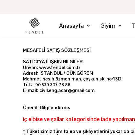
Anasayfa
Giyim
T
MESAFELİ SATIŞ SÖZLEŞMESİ
SATICI’YA İLİŞKİN BİLGİLER
Unvan: www.fendel.com.tr
Adresi: İSTANBUL / GÜNGÖREN
Mehmet nesih özmen mah. çoşkun sk. no:13D
Tel.:
+90 539 307 78 88
E-mail:
civil.eng.acar@gmail.com
Önemli Bilgilendirme:
iç elbise ve şallar kategorisinde iade yapılma
* Tüketicimiz tüm talep ve şikâyetlerini yukarıda bi