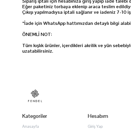
Sipariş iptali için hesabınıza giriş yapıp iade tal
Eğer paketiniz torbaya eklenip araca teslim edildiy
Çıkışı yapılmadıysa iptali sağlanır ve iadeniz 7-10 i
*İade için WhatsApp hattımızdan detaylı bilgi alabil
ÖNEMLİ NOT:
Tüm kışlık ürünler, içerdikleri akrilik ve yün sebe
uzatabilirsiniz.
Kategoriler
Hesabım
Anasayfa
Giriş Yap