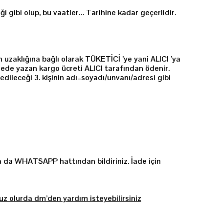
ği gibi olup, bu vaatler… Tarihine kadar geçerlidir.
 uzaklığına bağlı olarak TÜKETİCİ ’ye yani ALICI ’ya
ddede yazan kargo ücreti ALICI tarafından ödenir.
dileceği 3. kişinin adı–soyadı/unvanı/adresi gibi
n ya da WHATSAPP hattından
bildiriniz. İade için
nuz olurda dm’den yardım isteyebilirsiniz