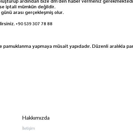
ebi oluşturup ardından bize dm’den haber vermeniz gerekmektedi
se iptali mümkün değildir.
ş günü arası gerçekleşmiş olur.
irsiniz.
+90 539 307 78 88
biyle pamuklanma yapmaya müsait yapıdadır. Düzenli aralıkla p
Hakkımızda
İletişim