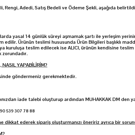
 Rengi, Adedi, Satış Bedeli ve Ödeme Şekli, aşağıda belirtildi
arda yasal 14 günlük süreyi aşmamak şartı ile yerleşim yerinin
lim edilir. Ürünün teslimi hususunda Ürün Bilgileri başlıklı ma
a kuruluşa teslim edilecek ise ALICI, ürünün kendisine teslim e
ek zorundadır.
 NASIL YAPABİLİRİM?
erisinde göndermeniz gerekmektedir.
esabınızdan iade talebi oluşturup ardından MUHAKKAK DM de
90 539 307 78 88
ne dikkat ederek sipariş oluşturmanızı öneririz ayrıca bir soru
M?