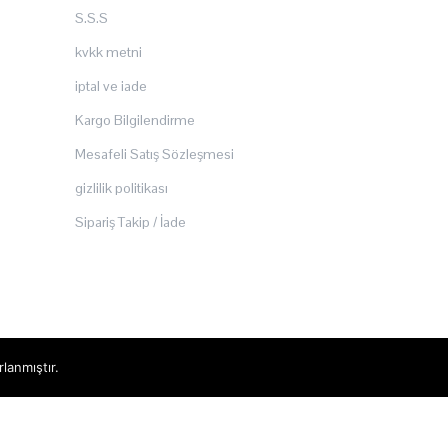
S.S.S
kvkk metni
iptal ve iade
Kargo Bilgilendirme
Mesafeli Satış Sözleşmesi
gizlilik politikası
Sipariş Takip / İade
rlanmıştır.