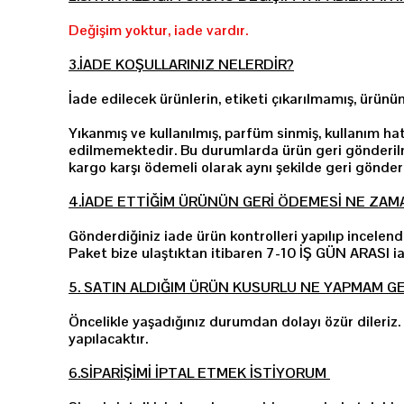
Değişim yoktur, iade vardır.
3.İADE KOŞULLARINIZ NELERDİR?
İade edilecek ürünlerin, etiketi çıkarılmamış, ürünü
Yıkanmış ve kullanılmış, parfüm sinmiş, kullanım ha
edilmemektedir. Bu durumlarda ürün geri gönderilme
kargo karşı ödemeli olarak aynı şekilde geri gönderil
4.İADE ETTİĞİM ÜRÜNÜN GERİ ÖDEMESİ NE ZAMA
Gönderdiğiniz iade ürün kontrolleri yapılıp incelend
Paket bize ulaştıktan itibaren 7-10 İŞ GÜN ARASI i
5. SATIN ALDIĞIM ÜRÜN KUSURLU NE YAPMAM G
Öncelikle yaşadığınız durumdan dolayı özür dileriz
yapılacaktır.
6.SİPARİŞİMİ İPTAL ETMEK İSTİYORUM