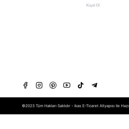
Kayıt Ol
©2023 Tüm Hakları Saklıdır - ikas E-Ticaret
Altyapısı ile Hazı