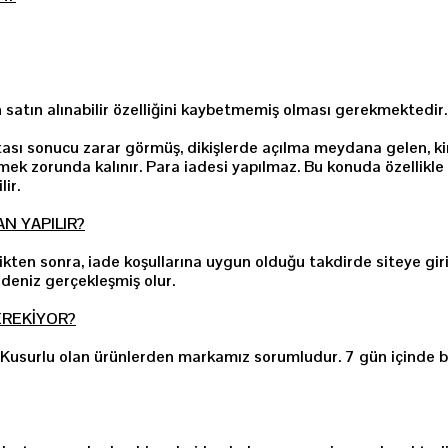
n satın alınabilir özelliğini kaybetmemiş olması gerekmektedir.
tası sonucu zarar görmüş, dikişlerde açılma meydana gelen, kirl
k zorunda kalınır. Para iadesi yapılmaz. Bu konuda özellikle 
ir.
N YAPILIR?
ikten sonra, iade koşullarına uygun olduğu takdirde siteye gir
adeniz gerçekleşmiş olur.
EREKİYOR?
. Kusurlu olan ürünlerden markamız sorumludur. 7 gün içinde b