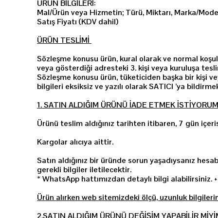
ÜRÜN BİLGİLERİ:
Mal/Ürün veya Hizmetin; Türü, Miktarı, Marka/Modeli,
Satış Fiyatı (KDV dahil)
ÜRÜN TESLİMİ
Sözleşme konusu ürün, kural olarak ve normal koşull
veya gösterdiği adresteki 3. kişi veya kuruluşa tes
Sözleşme konusu ürün, tüketiciden başka bir kişi vey
bilgileri eksiksiz ve yazılı olarak SATICI ’ya bildirm
1. SATIN ALDIĞIM ÜRÜNÜ İADE ETMEK İSTİYORUM,
Ürünü teslim aldığınız tarihten itibaren, 7 gün iç
Kargolar alıcıya aittir.
Satın aldığınız bir üründe sorun yaşadıysanız h
gerekli bilgiler iletilecektir.
*
WhatsApp hattımızdan detaylı bilgi alabilirsiniz.
+
Ürün alırken web sitemizdeki ölçü, uzunluk bilgileri
2.SATIN ALDIĞIM ÜRÜNÜ DEĞİŞİM YAPABİLİR MİYİ