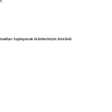
r.
amukları toplayarak ürünlerinizin ömrünü